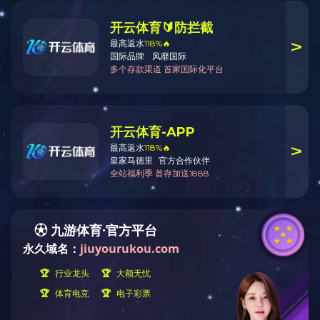
公司简介
发展历程
企业文化
资质荣誉
合作伙伴
Copyright © 广东嘉德贺电子有限公司 All Rights Reserved.
粤ICP备11005865号
技术支持：
东莞网站建设
jiabo.COM_佳博(中国)
|
新澳彩
|
JINNIANHUI.COM(中国)有限公司
|
WG